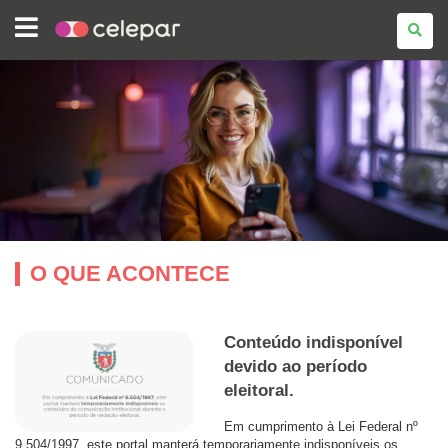
COMPANHIA
DE
TECNOLOGIA
DA
INFORMAÇÃO
E
COMUNICAÇÃO
DO
PARANÁ
-
CELEPAR
O QUE ACONTECE
Conteúdo indisponível
devido ao período
eleitoral.
Em cumprimento à Lei Federal nº
9.504/1997, este portal manterá temporariamente indisponíveis os