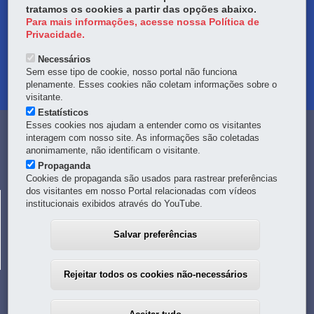
tratamos os cookies a partir das opções abaixo.
OUVIDORIA
Para mais informações, acesse nossa Política de
Privacidade.
TRANSPARÊNCIA INSTITUCIONAL
Necessários
Sem esse tipo de cookie, nosso portal não funciona
MAPA DO SITE
plenamente. Esses cookies não coletam informações sobre o
visitante.
Estatísticos
Esses cookies nos ajudam a entender como os visitantes
Navegação
interagem com nosso site. As informações são coletadas
anonimamente, não identificam o visitante.
principal
Propaganda
Cookies de propaganda são usados para rastrear preferências
dos visitantes em nosso Portal relacionadas com vídeos
CELEPAR
institucionais exibidos através do YouTube.
Rua Mateus Leme, 1561 - Bom Retiro
-
80520-174
-
Curitiba
-
PR
MAPA
Salvar preferências
41 3200-5000
Rejeitar todos os cookies não-necessários