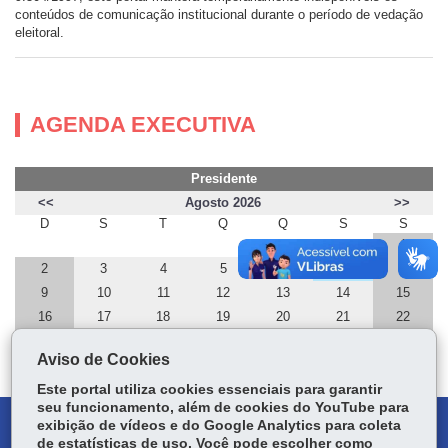
conteúdos de comunicação institucional durante o período de vedação
eleitoral.
AGENDA EXECUTIVA
Presidente
<<
Agosto 2026
>>
D
S
T
Q
Q
S
S
1
2
3
4
5
6
7
8
9
10
11
12
13
14
15
16
17
18
19
20
21
22
23
24
25
26
27
28
29
Aviso de Cookies
30
31
Este portal utiliza cookies essenciais para garantir
seu funcionamento, além de cookies do YouTube para
exibição de vídeos e do Google Analytics para coleta
DENUNCIE CORRUPÇÃO
de estatísticas de uso. Você pode escolher como