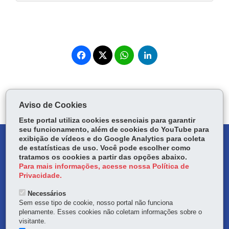
COMPARTILHE:
Fa
W
Li
ce
ha
nk
Tw
bo
ts
ed
Voltar
Início
Imprimir
Baixar
itt
ok
Ap
In
er
p
Aviso de Cookies
Este portal utiliza cookies essenciais para garantir
seu funcionamento, além de cookies do YouTube para
exibição de vídeos e do Google Analytics para coleta
DENUNCIE CORRUPÇÃO
de estatísticas de uso. Você pode escolher como
tratamos os cookies a partir das opções abaixo.
OUVIDORIA
Para mais informações, acesse nossa Política de
Privacidade.
TRANSPARÊNCIA INSTITUCIONAL
Necessários
Sem esse tipo de cookie, nosso portal não funciona
MAPA DO SITE
plenamente. Esses cookies não coletam informações sobre o
visitante.