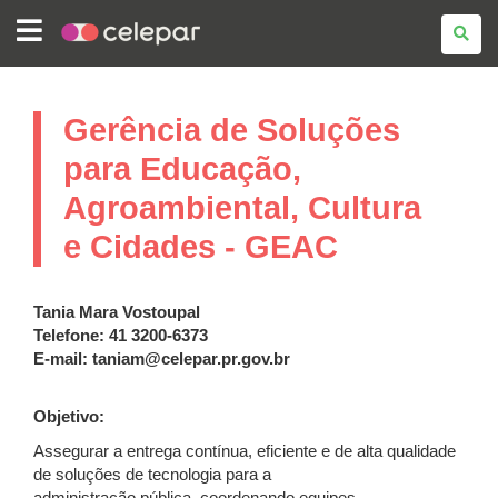
COMPANHIA
DE
TECNOLOGIA
DA
INFORMAÇÃO
E
Gerência de Soluções
COMUNICAÇÃO
DO
PARANÁ
para Educação,
-
CELEPAR
Agroambiental, Cultura
e Cidades - GEAC
Tania Mara Vostoupal
Telefone: 41 3200-6373
E-mail: taniam@celepar.pr.gov.br
Objetivo:
Assegurar a entrega contínua, eficiente e de alta qualidade
de soluções de tecnologia para a