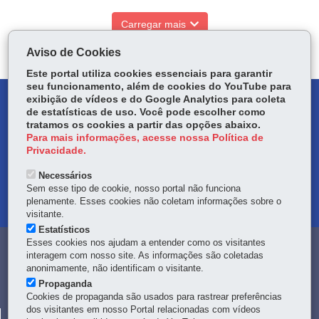
Carregar mais
Aviso de Cookies
Este portal utiliza cookies essenciais para garantir
seu funcionamento, além de cookies do YouTube para
exibição de vídeos e do Google Analytics para coleta
DENUNCIE CORRUPÇÃO
de estatísticas de uso. Você pode escolher como
tratamos os cookies a partir das opções abaixo.
OUVIDORIA
Para mais informações, acesse nossa Política de
Privacidade.
TRANSPARÊNCIA INSTITUCIONAL
Necessários
Sem esse tipo de cookie, nosso portal não funciona
MAPA DO SITE
plenamente. Esses cookies não coletam informações sobre o
visitante.
Estatísticos
Esses cookies nos ajudam a entender como os visitantes
Navegação
interagem com nosso site. As informações são coletadas
anonimamente, não identificam o visitante.
principal
Propaganda
Cookies de propaganda são usados para rastrear preferências
dos visitantes em nosso Portal relacionadas com vídeos
CELEPAR