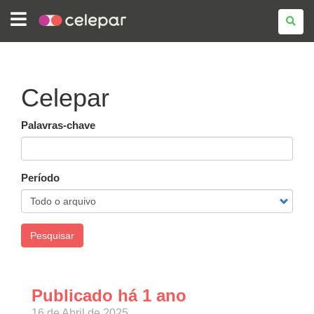
COMPANHIA
DE
TECNOLOGIA
DA
INFORMAÇÃO
E
COMUNICAÇÃO
DO
Celepar
PARANÁ
-
CELEPAR
Palavras-chave
Período
Pesquisar
Publicado há 1 ano
16 de Abril de 2025