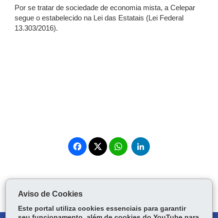
Por se tratar de sociedade de economia mista, a Celepar
segue o estabelecido na Lei das Estatais (Lei Federal
13.303/2016).
COMPARTILHE:
Fa
W
Li
ce
ha
nk
Tw
bo
ts
ed
Voltar
Início
Imprimir
Baixar
itt
ok
Ap
In
er
p
Aviso de Cookies
Este portal utiliza cookies essenciais para garantir
seu funcionamento, além de cookies do YouTube para