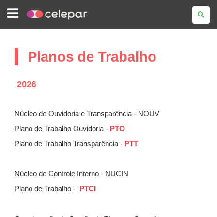
COMPANHIA
DE
TECNOLOGIA
DA
INFORMAÇÃO
E
Planos de Trabalho
COMUNICAÇÃO
DO
PARANÁ
-
CELEPAR
2026
Núcleo de Ouvidoria e Transparência - NOUV
Plano de Trabalho Ouvidoria -
PTO
Plano de Trabalho Transparência -
PTT
Núcleo de Controle Interno - NUCIN
Plano de Trabalho -
PTCI