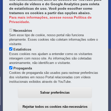
exibição de vídeos e do Google Analytics para coleta
DENUNCIE CORRUPÇÃO
de estatísticas de uso. Você pode escolher como
tratamos os cookies a partir das opções abaixo.
OUVIDORIA
Para mais informações, acesse nossa Política de
Privacidade.
TRANSPARÊNCIA INSTITUCIONAL
Necessários
Sem esse tipo de cookie, nosso portal não funciona
MAPA DO SITE
plenamente. Esses cookies não coletam informações sobre o
visitante.
Estatísticos
Esses cookies nos ajudam a entender como os visitantes
Navegação
interagem com nosso site. As informações são coletadas
anonimamente, não identificam o visitante.
principal
Propaganda
Cookies de propaganda são usados para rastrear preferências
dos visitantes em nosso Portal relacionadas com vídeos
CELEPAR
institucionais exibidos através do YouTube.
Rua Mateus Leme, 1561 - Bom Retiro
-
80520-174
-
Curitiba
-
PR
MAPA
Salvar preferências
41 3200-5000
Rejeitar todos os cookies não-necessários